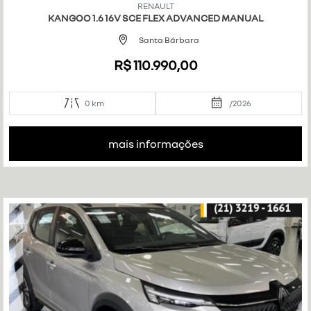
RENAULT
art
KANGOO 1.6 16V SCE FLEX ADVANCED MANUAL
ilh
e
Santa Bárbara
R$ 110.990,00
0 km
/2026
mais informações