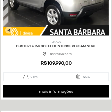
Co
mp
RENAULT
art
DUSTER 1.6 16V SCE FLEX INTENSE PLUS MANUAL
ilh
e
Santa Bárbara
R$ 109.990,00
0 km
/2027
mais informações