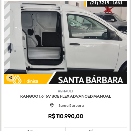
Co
mp
RENAULT
art
KANGOO 1.6 16V SCE FLEX ADVANCED MANUAL
ilh
e
Santa Bárbara
R$ 110.990,00