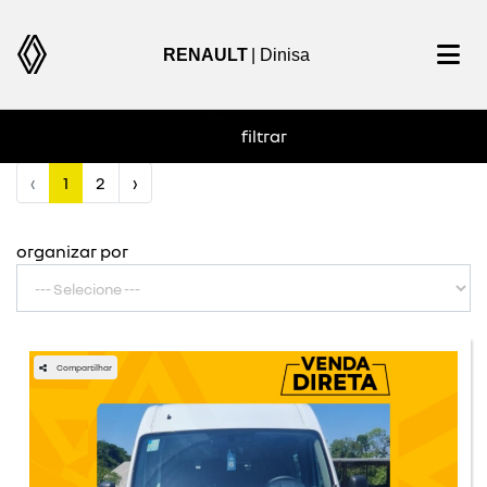
RENAULT
| Dinisa
filtrar
Localizados 23 resultados
‹
1
2
›
organizar por
Compartilhar