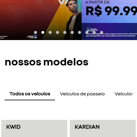
nossos modelos
Todos os veículos
Veículos de passeio
Veículos E
KWID
KARDIAN