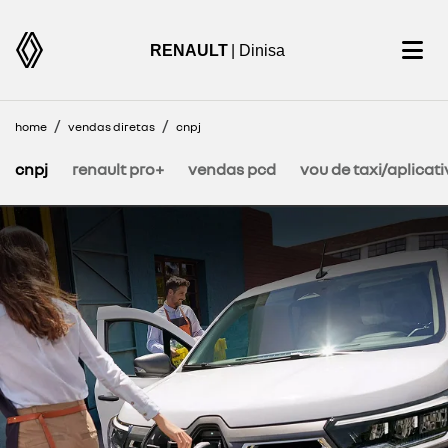
RENAULT
| Dinisa
home
vendas diretas
cnpj
cnpj
renault pro+
vendas pcd
vou de taxi/aplicat