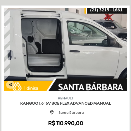
Co
mp
RENAULT
art
KANGOO 1.6 16V SCE FLEX ADVANCED MANUAL
ilh
e
Santa Bárbara
R$ 110.990,00