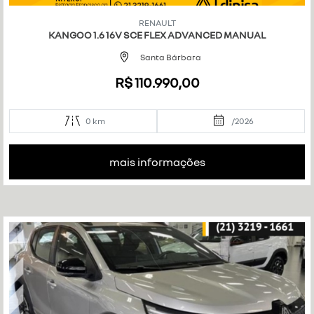
Co
mp
RENAULT
art
KANGOO 1.6 16V SCE FLEX ADVANCED MANUAL
ilh
e
Santa Bárbara
R$ 110.990,00
0 km
/2026
mais informações