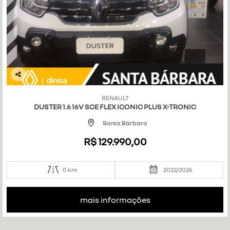
Co
mp
RENAULT
art
DUSTER 1.6 16V SCE FLEX ICONIC PLUS X-TRONIC
ilh
e
Santa Bárbara
R$ 129.990,00
0 km
2022/2026
mais informações