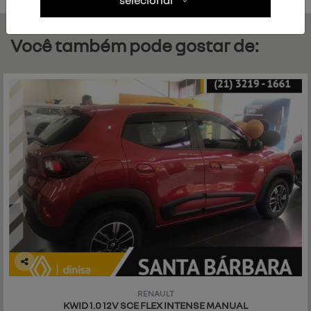
Você também pode gostar de:
Co
mp
RENAULT
art
KWID 1.0 12V SCE FLEX INTENSE MANUAL