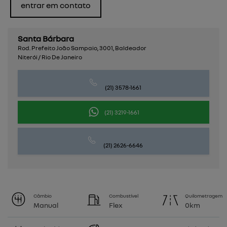
entrar em contato
Santa Bárbara
Rod. Prefeito João Sampaio, 3001, Baldeador
Niterói / Rio De Janeiro
(21) 3578-1661
(21) 3219-1661
(21) 2626-6646
Câmbio
Combustível
Quilometragem
Manual
Flex
0km