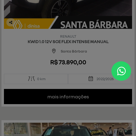
Co
mp
RENAULT
art
KWID 1.0 12V SCE FLEX INTENSE MANUAL
ilh
e
Santa Bárbara
R$ 73.890,00
0 km
2022/2026
mais informações