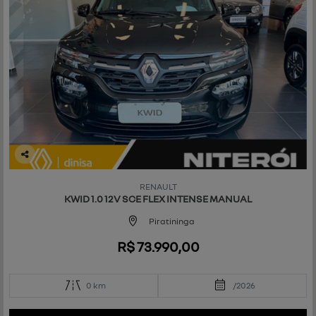
Co
mp
RENAULT
art
KWID 1.0 12V SCE FLEX INTENSE MANUAL
ilh
e
Piratininga
R$ 73.990,00
0 km
/2026