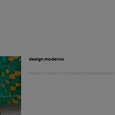
nova cor
Nova cor biton.