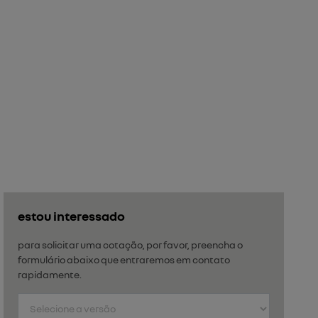
estou interessado
para solicitar uma cotação, por favor, preencha o
formulário abaixo que entraremos em contato
rapidamente.