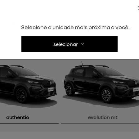
Próximo
atsapp
agendamentos
Selecione a unidade mais próxima a você.
1) 3219-1661
(21) 2626-6646
selecionar
or
authentic
evolution mt