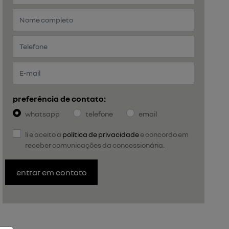
preferência de contato:
whatsapp
telefone
email
li e aceito a
política de privacidade
e concordo em
receber comunicações da concessionária.
entrar em contato