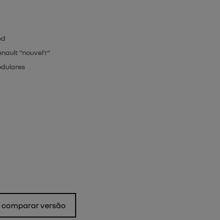
ed
nault "nouvel'r"
odulares
comparar versão