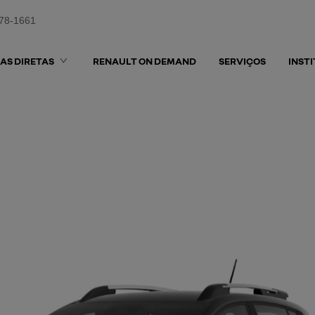
578-1661
AS DIRETAS
RENAULT ON DEMAND
SERVIÇOS
INST