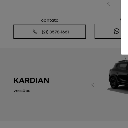
Anterior
wh
contato
(2
(21) 3578-1661
KARDIAN
Anteri
versões