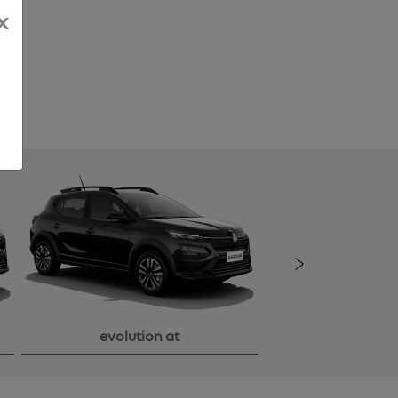
x
Próxi
evolution at