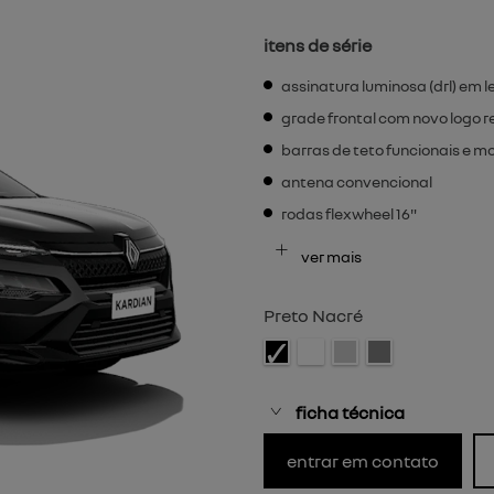
itens de série
assinatura luminosa (drl) em l
grade frontal com novo logo re
barras de teto funcionais e m
antena convencional
rodas flexwheel 16"
ver mais
Preto Nacré
ficha técnica
entrar em contato