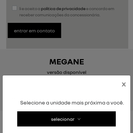
li e aceito a
política de privacidade
e concordo em
receber comunicações da concessionária.
entrar em contato
MEGANE
versão disponível
x
ev60 optimum charge
Selecione a unidade mais próxima a você.
selecionar
EV60 Optimum Charge