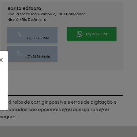
Santa Bárbara
Rod. Prefeito João Sampaio, 3001, Baldeador
Niterói / Rio De Janeiro
(21) 3219-1661
(21) 3578-1661
(21) 2626-6646
x
 direito de corrigir possíveis erros de digitação e
 mencionados são opcionais e/ou acessórios e/ou
 seguro.