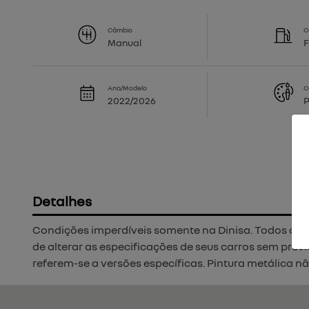
Câmbio
C
Manual
F
Ano/Modelo
C
2022/2026
P
Detalhes
Condições imperdíveis somente na Dinisa. Todos os car
de alterar as especificações de seus carros sem prév
referem-se a versões específicas. Pintura metálica não