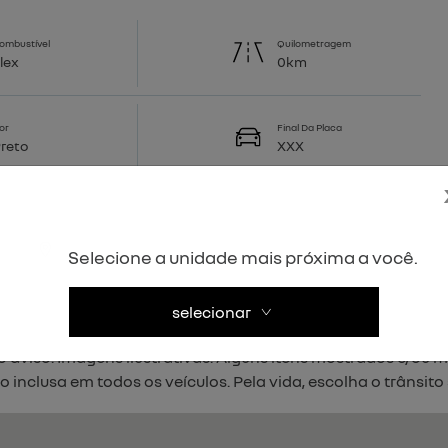
ombustível
Quilometragem
lex
0km
or
Final Da Placa
reto
XXX
Selecione a unidade mais próxima a você.
selecionar
ros com garantia e procedência. O Grupo Dinisa reserva-se o
io aviso. Imagens ilustrativas. Alguns itens mostrados e/ou
 inclusa em todos os veículos. Pela vida, escolha o trânsito