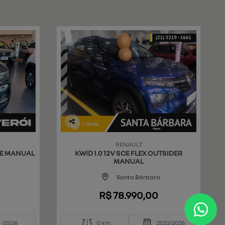
Co
mp
RENAULT
art
NSE MANUAL
KWID 1.0 12V SCE FLEX OUTSIDER
ilh
MANUAL
e
Santa Bárbara
R$ 78.990,00
/2026
0 km
2022/2026