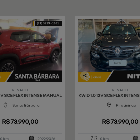
Co
mp
RENAULT
RENAULT
art
12V SCE FLEX INTENSE MANUAL
KWID 1.0 12V SCE FLEX INTE
ilh
e
Santa Bárbara
Piratininga
R$ 73.990,00
R$ 73.990,00
0 km
2022/2026
0 km