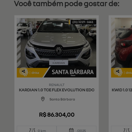
Você também pode gostar de:
Co
Co
mp
mp
RENAULT
art
art
KARDIAN 1.0 TCE FLEX EVOLUTION EDC
KWID 1.0 
ilh
ilh
e
e
Santa Bárbara
R$ 86.304,00
0 km
/2025