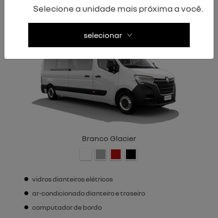
Selecione a unidade mais próxima a você.
L3H2
selecionar
Branco Glacier
vidros dianteiros elétricos
ar-condicionado dianteiro e traseiro
computador de bordo