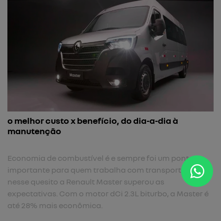
o melhor custo x benefício, do dia-a-dia à
manutenção
Economia de combustível é e sempre foi um ponto
importante para quem trabalha com transporte. E
nesse quesito a Renault Master superou as
expectativas. Com o motor dCi 2.3L biturbo, a Master é
até 28% mais econômica.​