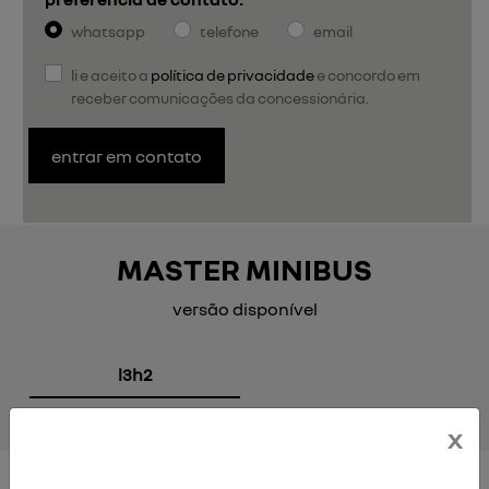
whatsapp
telefone
email
li e aceito a
política de privacidade
e concordo em
receber comunicações da concessionária.
entrar em contato
MASTER MINIBUS
versão disponível
l3h2
x