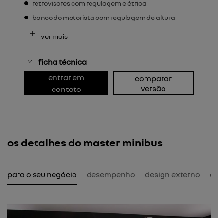
retrovisores com regulagem elétrica
banco do motorista com regulagem de altura
ver mais
ficha técnica
entrar em
comparar
versão
contato
os detalhes do master minibus
l para o seu negócio
desempenho
design externo
de