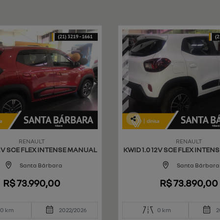
Co
mp
RENAULT
RENAULT
art
12V SCE FLEX INTENSE MANUAL
KWID 1.0 12V SCE FLEX INTE
ilh
e
Santa Bárbara
Santa Bárbara
R$ 73.990,00
R$ 73.890,00
0 km
2022/2026
0 km
2