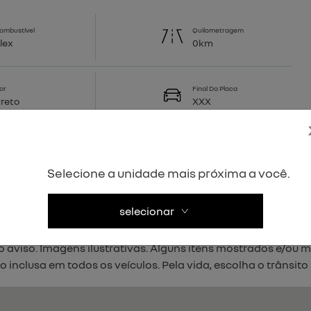
ombustível
Quilometragem
lex
0km
or
Final Da Placa
reto
XXX
Selecione a unidade mais próxima a você.
selecionar
ros com garantia e procedência. O Grupo Dinisa reserva-se o
io aviso. Imagens ilustrativas. Alguns itens mostrados e/ou
 inclusa em todos os veículos. Pela vida, escolha o trânsito