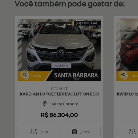
Você também pode gostar de:
Co
Co
mp
mp
RENAULT
art
art
KARDIAN 1.0 TCE FLEX EVOLUTION EDC
KWID 1.0 
ilh
ilh
e
e
Santa Bárbara
R$ 86.304,00
0 km
/2025