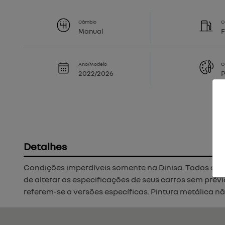
Câmbio
C
Manual
F
Ano/Modelo
C
2022/2026
P
Detalhes
Condições imperdíveis somente na Dinisa. Todos os car
de alterar as especificações de seus carros sem prév
referem-se a versões específicas. Pintura metálica não