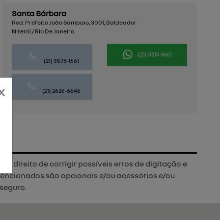
Santa Bárbara
Rod. Prefeito João Sampaio, 3001, Baldeador
Niterói / Rio De Janeiro
(21) 3219-1661
(21) 3578-1661
x
(21) 2626-6646
 direito de corrigir possíveis erros de digitação e
 mencionados são opcionais e/ou acessórios e/ou
 seguro.