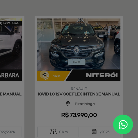
Co
mp
RENAULT
art
NSE MANUAL
KWID 1.0 12V SCE FLEX INTENSE MANUAL
ilh
e
Piratininga
R$ 73.990,00
022/2026
0 km
/2026