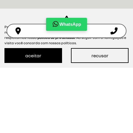
WhatsApp
Para otimizar sua experiência durante a navegação, fazemos uso de
nossa política de cookies e para proteger seus dados pessoais
respeitamos nossa
política de privacidade
. Ao seguir com a navegação e
visita você concorda com nossas políticas.
aceitar
recusar
NOVOS
MAPA DO SITE
POLÍTICA DE PRIVACIDADE
DINISA SUL DISTRIBUIDORA NITERÓI DE VEÍCULOS LTDA.