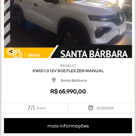
Co
mp
RENAULT
art
KWID 1.0 12V SCE FLEX ZEN MANUAL
ilh
e
Santa Bárbara
R$ 65.990,00
0 km
2022/2026
mais informações