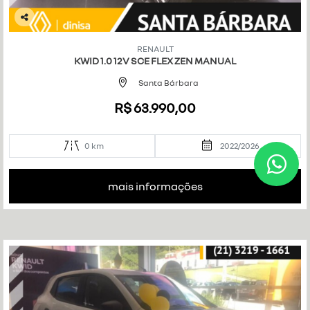
Co
mp
RENAULT
art
KWID 1.0 12V SCE FLEX ZEN MANUAL
ilh
e
Santa Bárbara
R$ 63.990,00
0 km
2022/2026
mais informações