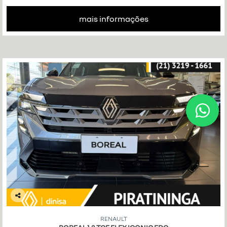
mais informações
Co
mp
RENAULT
art