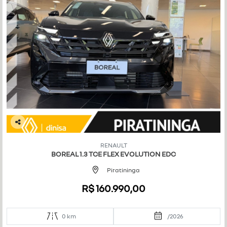
Co
mp
RENAULT
art
BOREAL 1.3 TCE FLEX EVOLUTION EDC
ilh
e
Piratininga
R$ 160.990,00
0 km
/2026