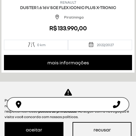
RENAULT
art
DUSTER 1.6 16V SCE FLEX ICONIC PLUS X-TRONIC
ilh
e
Piratininga
R$ 133.990,00
0 km
2022/2027
mais informações
Para otimizar sua experiência durante a navegação, fazemos uso de
nossa política de cookies e para proteger seus dados pessoais
respeitamos nossa
política de privacidade
. Ao seguir com a navegação e
visita você concorda com nossas políticas.
aceitar
recusar