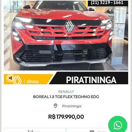
Co
mp
RENAULT
art
BOREAL 1.3 TCE FLEX TECHNO EDC
ilh
e
Piratininga
R$ 179.990,00