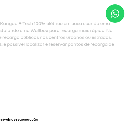
m três níveis de regeneração
é um modo regenerativo limitado, ideal para para dirigir em
das. Com o B2, você tem uma sensação equivalente ao freio 
 combustão. Já o B3, o nível máximo de regeneração, é pen
 melhor os engarrafamentos e trechos de serra.