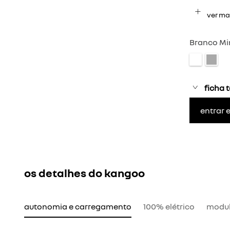
ver ma
Branco Mi
ficha 
entrar 
os detalhes do kangoo
autonomia e carregamento
100% elétrico
modul