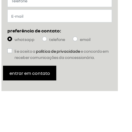
preferência de contato:
whatsapp
telefone
email
li e aceito a
política de privacidade
e concordo em
receber comunicações da concessionária.
entrar em contato