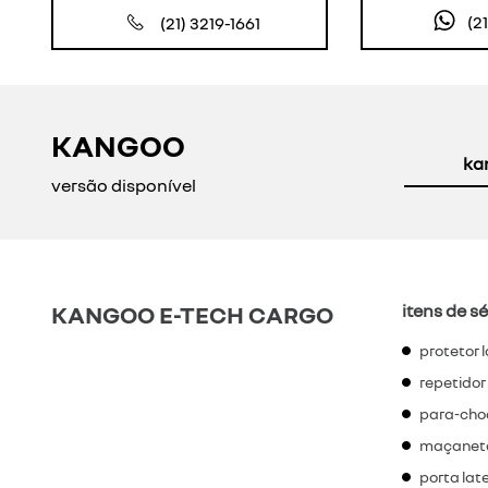
(2
(21) 3219-1661
KANGOO
ka
versão disponível
KANGOO E-TECH CARGO
itens de sé
protetor 
repetidor
para-cho
maçaneta
porta lat