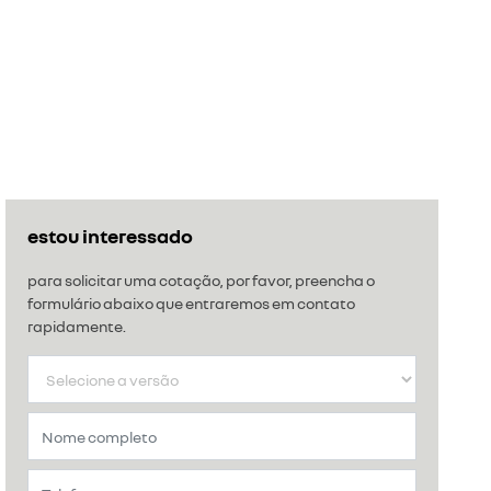
estou interessado
para solicitar uma cotação, por favor, preencha o
formulário abaixo que entraremos em contato
rapidamente.