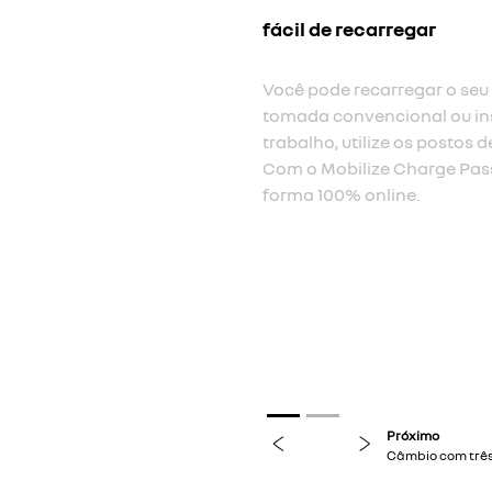
câmbio co
O modo B1 
vias rápi
um carro à
aproveitar
previous
next