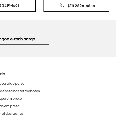
1) 3219-1661
(21) 2626-6646
ngoo e-tech cargo
rie
lateral de porta
 de seta nos retrovisores
que em preto
s em preto
eral deslizante