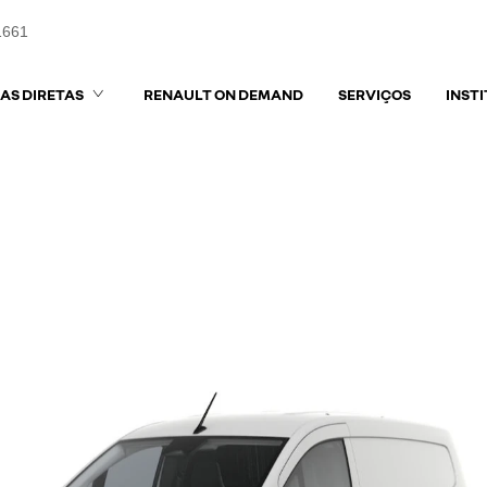
1661
AS DIRETAS
RENAULT ON DEMAND
SERVIÇOS
INST