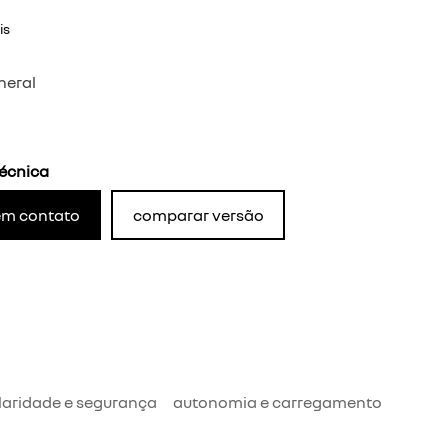
is
neral
técnica
em contato
comparar versão
aridade e segurança
autonomia e carregamento